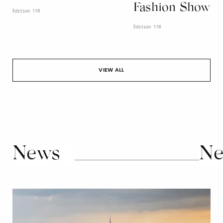
Fashion Show
Edition 110
Edition 110
VIEW ALL
News
Ne