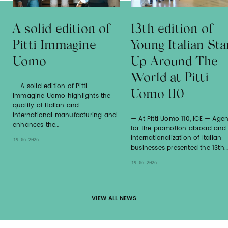
A solid edition of
13th edition of
Pitti Immagine
Young Italian Sta
Uomo
Up Around The
World at Pitti
A solid edition of Pitti
Uomo 110
Immagine Uomo highlights the
quality of Italian and
international manufacturing and
At Pitti Uomo 110, ICE — Age
enhances the…
for the promotion abroad and
internationalization of Italian
19.06.2026
businesses presented the 13th…
19.06.2026
VIEW ALL NEWS