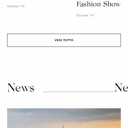
Fashion Show
Edizione 110
Edizione 110
VEDI TUTTO
News
Ne