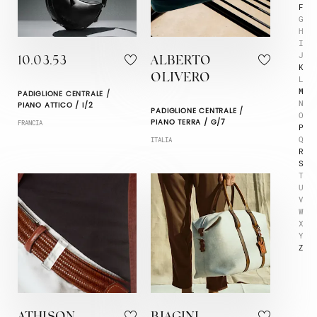
F
G
H
I
J
10.03.53
ALBERTO
K
OLIVERO
L
M
PADIGLIONE CENTRALE /
N
PIANO ATTICO / I/2
PADIGLIONE CENTRALE /
O
PIANO TERRA / G/7
FRANCIA
P
Q
ITALIA
R
S
T
U
V
W
X
Y
Z