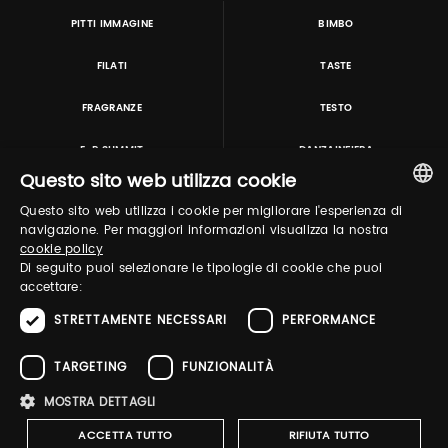
PITTI IMMAGINE
BIMBO
FILATI
TASTE
FRAGRANZE
TESTO
E-P SUMMIT
DANZAINFIERA
Questo sito web utilizza cookie
Questo sito web utilizza i cookie per migliorare l'esperienza di
TUTORING & CONSULTING
ITALIAN
navigazione. Per maggiori informazioni visualizza la nostra
cookie policy
ENGLISH
Di seguito puoi selezionare le tipologie di cookie che puoi
accettare:
STRETTAMENTE NECESSARI
PERFORMANCE
TARGETING
FUNZIONALITÀ
MOSTRA DETTAGLI
Pitti Immagine S.r.l. P.I./CF 03443240480 Capitale sociale 648.457 € N° iscriz. Reg.
imprese Firenze REA FI-363274 ·
Privacy Policy
·
Whistleblowing
·
Cookies
ACCETTA TUTTO
RIFIUTA TUTTO
Policy
-
Dichiarazione di accessibilità