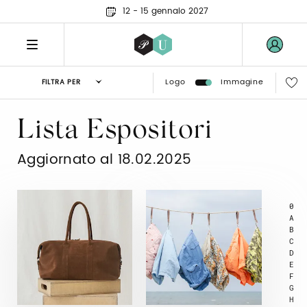
12 - 15 gennaio 2027
Logo
Immagine
FILTRA PER
Lista Espositori
Aggiornato al 18.02.2025
0
A
B
C
D
E
F
G
H