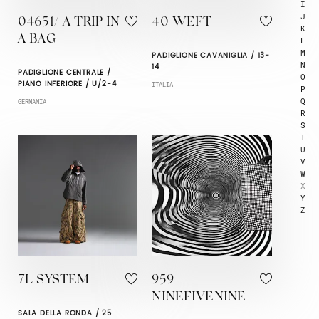
I
J
04651/ A TRIP IN
40 WEFT
K
A BAG
L
M
PADIGLIONE CAVANIGLIA / 13-
N
14
PADIGLIONE CENTRALE /
O
PIANO INFERIORE / U/2-4
ITALIA
P
Q
GERMANIA
R
S
T
U
V
W
X
Y
Z
7L SYSTEM
959
NINEFIVENINE
SALA DELLA RONDA / 25