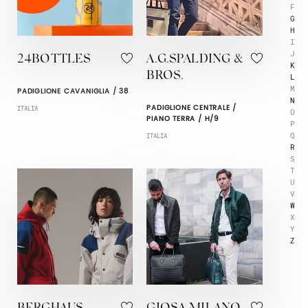
F
G
H
I
J
24BOTTLES
A.G.SPALDING &
K
BROS.
L
M
PADIGLIONE CAVANIGLIA / 38
N
PADIGLIONE CENTRALE /
ITALIA
O
PIANO TERRA / H/9
P
Q
ITALIA
R
S
T
U
V
W
X
Y
Z