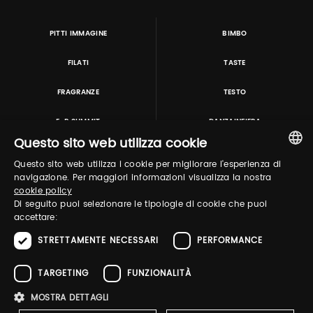
PITTI IMMAGINE
BIMBO
FILATI
TASTE
FRAGRANZE
TESTO
E-P SUMMIT
DANZAINFIERA
Questo sito web utilizza cookie
Questo sito web utilizza i cookie per migliorare l'esperienza di
TUTORING & CONSULTING
ITALIAN
navigazione. Per maggiori informazioni visualizza la nostra
cookie policy
ENGLISH
Di seguito puoi selezionare le tipologie di cookie che puoi
accettare:
STRETTAMENTE NECESSARI
PERFORMANCE
TARGETING
FUNZIONALITÀ
MOSTRA DETTAGLI
Pitti Immagine S.r.l. P.I./CF 03443240480 Capitale sociale 648.457 € N° iscriz. Reg.