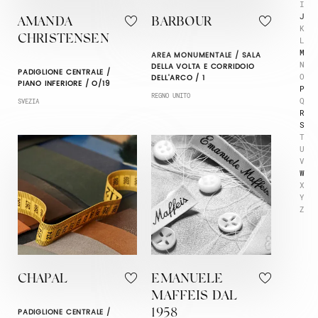
I
J
AMANDA
BARBOUR
K
CHRISTENSEN
L
M
AREA MONUMENTALE / SALA
N
DELLA VOLTA E CORRIDOIO
PADIGLIONE CENTRALE /
O
DELL'ARCO / 1
PIANO INFERIORE / O/19
P
REGNO UNITO
Q
SVEZIA
R
S
T
U
V
W
X
Y
Z
CHAPAL
EMANUELE
MAFFEIS DAL
PADIGLIONE CENTRALE /
1958