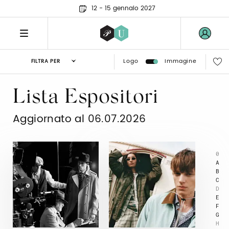
12 - 15 gennaio 2027
Logo
Immagine
FILTRA PER
Lista Espositori
Aggiornato al 06.07.2026
0
A
B
C
D
E
F
G
H