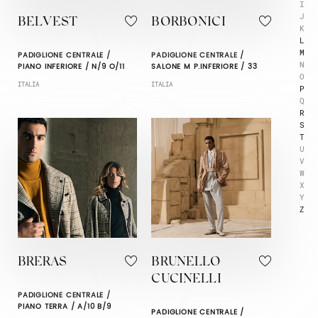
I
J
BELVEST
BORBONICI
K
L
M
PADIGLIONE CENTRALE /
PADIGLIONE CENTRALE /
N
PIANO INFERIORE / N/9 O/11
SALONE M P.INFERIORE / 33
O
ITALIA
ITALIA
P
Q
R
S
T
U
V
W
X
Y
Z
BRERAS
BRUNELLO
CUCINELLI
PADIGLIONE CENTRALE /
PIANO TERRA / A/10 B/9
PADIGLIONE CENTRALE /