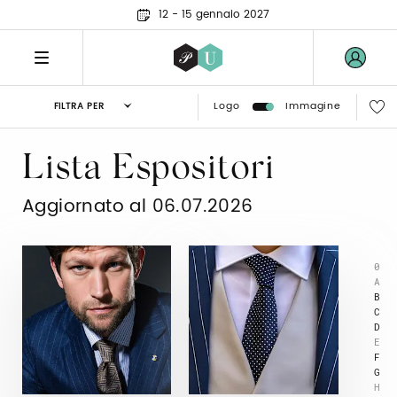
12 - 15 gennaio 2027
Logo
Immagine
FILTRA PER
Lista Espositori
Aggiornato al 06.07.2026
0
A
B
C
D
E
F
G
H