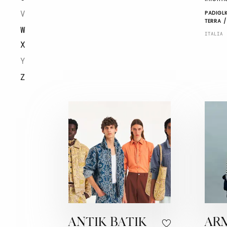
V
PADIGLI
TERRA /
W
ITALIA
X
Y
Z
ANTIK BATIK
AR