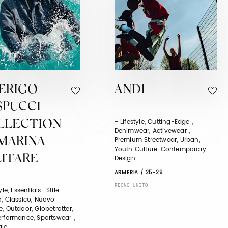
ERIGO
AND1
SPUCCI
- Lifestyle, Cutting-Edge ,
LLECTION
Denimwear, Activewear ,
Premium Streetwear, Urban,
 MARINA
Youth Culture, Contemporary,
LITARE
Design
ARMERIA / 25-29
REGNO UNITO
yle, Essentials , Stile
o, Classico, Nuovo
, Outdoor, Globetrotter,
erformance, Sportswear ,
ale