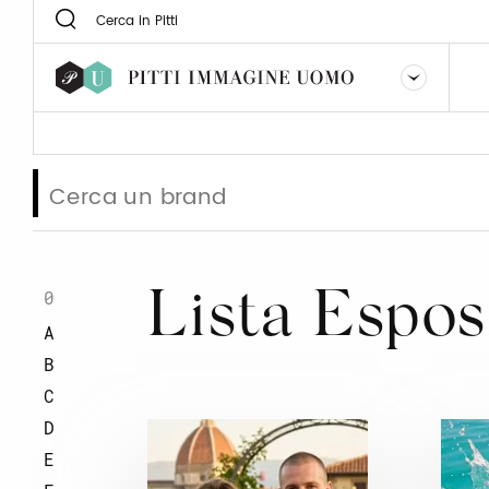
0
Lista Espos
A
B
C
D
E