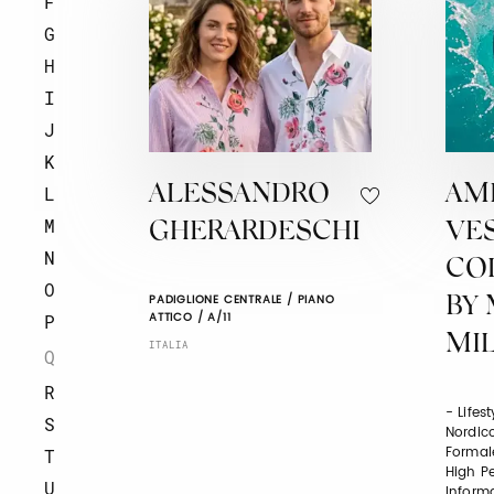
F
G
H
I
J
K
ALESSANDRO
AM
L
M
GHERARDESCHI
VE
N
CO
O
PADIGLIONE CENTRALE / PIANO
BY
ATTICO / A/11
P
MI
ITALIA
Q
R
- Lifest
S
Nordic
Formale
T
High P
U
Inform