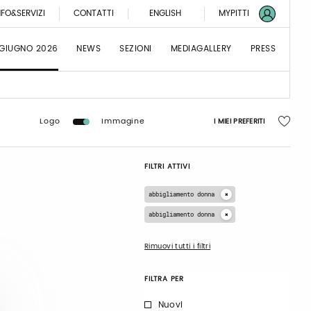
NFO&SERVIZI
CONTATTI
ENGLISH
MYPITTI
 GIUGNO 2026
NEWS
SEZIONI
MEDIAGALLERY
PRESS
Logo
Immagine
I MIEI PREFERITI
FILTRI ATTIVI
abbigliamento donna
abbigliamento donna
Rimuovi tutti i filtri
FILTRA PER
Nuovi