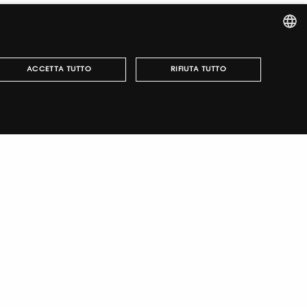
ITALIAN
ACCETTA TUTTO
RIFIUTA TUTTO
ENGLISH
può essere utilizzato correttamente senza i cookie
italiano
TUTORING & CONSULTING
wing
·
Cookies Policy
-
Dichiarazione di accessibilità