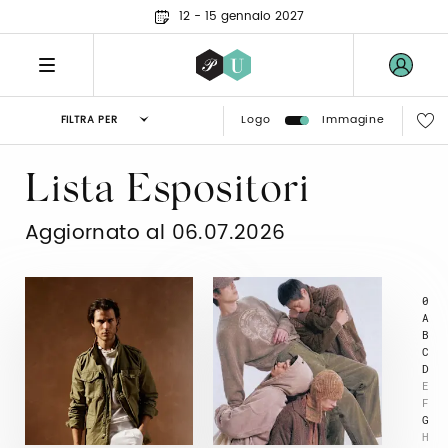
12 - 15 gennaio 2027
Logo
Immagine
FILTRA PER
Lista Espositori
Aggiornato al 06.07.2026
0
A
B
C
D
E
F
G
H