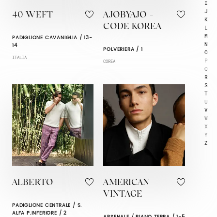
I
J
40 WEFT
AJOBYAJO -
K
CODE KOREA
L
M
PADIGLIONE CAVANIGLIA / 13-
N
14
POLVERIERA / 1
O
ITALIA
P
COREA
Q
R
S
T
U
V
W
X
Y
Z
ALBERTO
AMERICAN
VINTAGE
PADIGLIONE CENTRALE / S.
ALFA P.INFERIORE / 2
ARSENALE / PIANO TERRA / 1-5