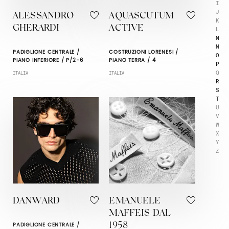
I
J
ALESSANDRO
AQUASCUTUM
K
GHERARDI
ACTIVE
L
M
N
PADIGLIONE CENTRALE /
COSTRUZIONI LORENESI /
O
PIANO INFERIORE / P/2-6
PIANO TERRA / 4
P
Q
ITALIA
ITALIA
R
S
T
U
V
W
X
Y
Z
DANWARD
EMANUELE
MAFFEIS DAL
PADIGLIONE CENTRALE /
1958