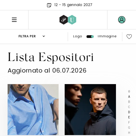
12 - 15 gennaio 2027
Logo
Immagine
FILTRA PER
Lista Espositori
Aggiornato al 06.07.2026
0
A
B
C
D
E
F
G
H