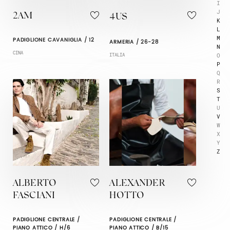
I
J
2AM
4US
K
L
M
PADIGLIONE CAVANIGLIA / 12
ARMERIA / 26-28
N
CINA
O
ITALIA
P
Q
R
S
T
U
V
W
X
Y
Z
ALBERTO
ALEXANDER
FASCIANI
HOTTO
PADIGLIONE CENTRALE /
PADIGLIONE CENTRALE /
PIANO ATTICO / H/6
PIANO ATTICO / B/15