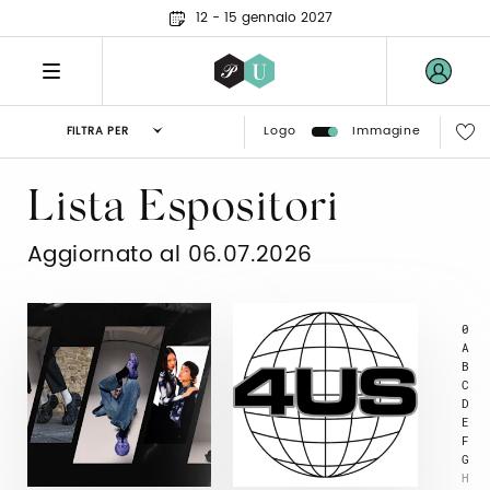
12 - 15 gennaio 2027
Logo
Immagine
FILTRA PER
Lista Espositori
Aggiornato al 06.07.2026
0
A
B
C
D
E
F
G
H