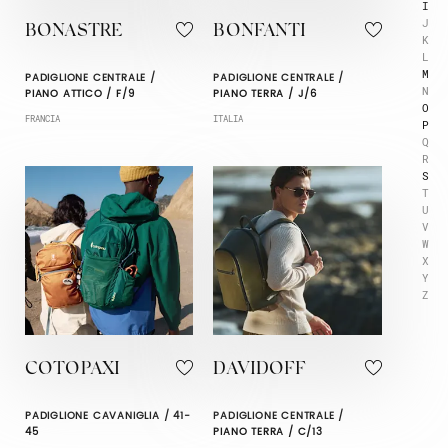
I
J
BONASTRE
BONFANTI
K
L
M
PADIGLIONE CENTRALE /
PADIGLIONE CENTRALE /
N
PIANO ATTICO / F/9
PIANO TERRA / J/6
O
FRANCIA
ITALIA
P
Q
R
S
T
U
V
W
X
Y
Z
COTOPAXI
DAVIDOFF
PADIGLIONE CAVANIGLIA / 41-
PADIGLIONE CENTRALE /
45
PIANO TERRA / C/13