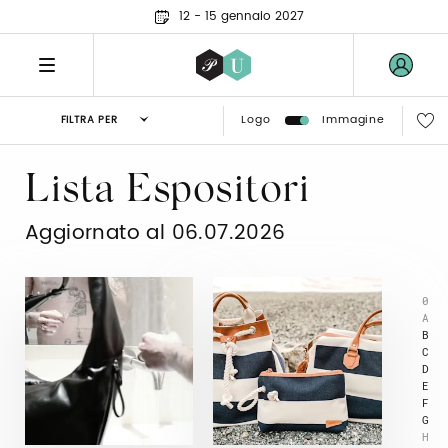
12 - 15 gennaio 2027
Logo
Immagine
FILTRA PER
Lista Espositori
Aggiornato al 06.07.2026
0
A
B
C
D
E
F
G
H