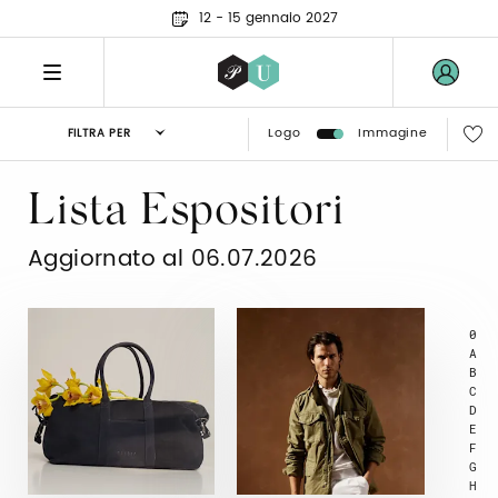
12 - 15 gennaio 2027
Logo
Immagine
FILTRA PER
Lista Espositori
Aggiornato al 06.07.2026
0
A
B
C
D
E
F
G
H