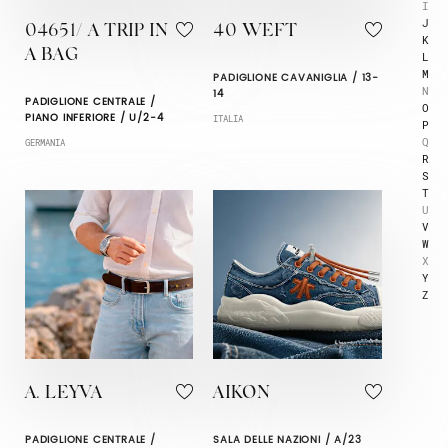
I
J
04651/ A TRIP IN
40 WEFT
K
A BAG
L
M
PADIGLIONE CAVANIGLIA / 13-
N
14
PADIGLIONE CENTRALE /
O
PIANO INFERIORE / U/2-4
ITALIA
P
Q
GERMANIA
R
S
T
U
V
W
X
Y
Z
A. LEYVA
AIKON
PADIGLIONE CENTRALE /
SALA DELLE NAZIONI / A/23