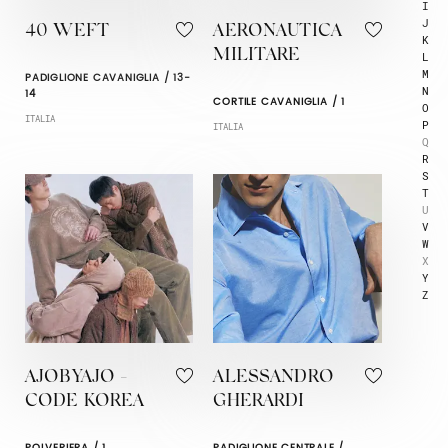
I
J
40 WEFT
AERONAUTICA
K
MILITARE
L
M
PADIGLIONE CAVANIGLIA / 13-
N
14
CORTILE CAVANIGLIA / 1
O
ITALIA
P
ITALIA
Q
R
S
T
U
V
W
X
Y
Z
AJOBYAJO -
ALESSANDRO
CODE KOREA
GHERARDI
POLVERIERA / 1
PADIGLIONE CENTRALE /