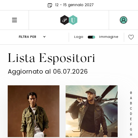
12 - 15 gennaio 2027
Logo
Immagine
FILTRA PER
Lista Espositori
Aggiornato al 06.07.2026
0
A
B
C
D
E
F
G
H