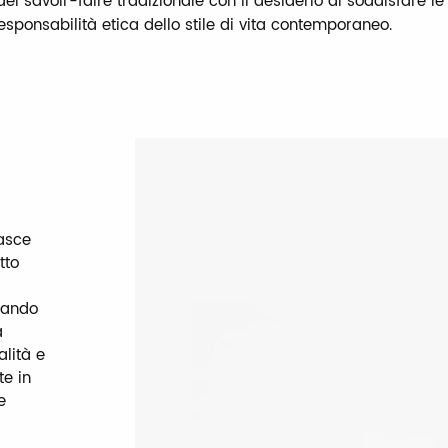
del savoir-faire tradizionale con il desiderio di soddisfare le 
esponsabilità etica dello stile di vita contemporaneo.
nasce
tto
inando
a
alità e
te in
e