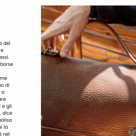
a del
 e
ssi.
 borse
rème
no di
 a
are
 e gli
, dice
nalisa
i la
 nel