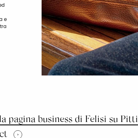
ed
a e
tra
la pagina business di Felisi su Pitti
ct