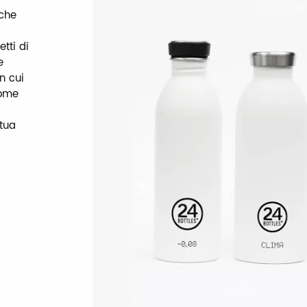
 che
tti di
e
n cui
come
 tua