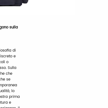
gono sulla
osofia di
iscreto e
oli o
sso. Sulla
che che
nche se
temporanea
alità, lo
ostra prima
atura e