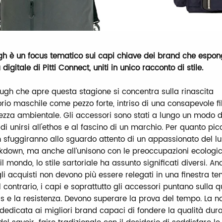
h è un focus tematico sui capi chiave dei brand che espon
digitale di Pitti Connect, uniti in unico racconto di stile.
ough che apre questa stagione si concentra sulla rinascita
rio maschile come pezzo forte, intriso di una consapevole fil
zza ambientale. Gli accessori sono stati a lungo un modo d
di unirsi all'ethos e al fascino di un marchio. Per quanto picc
on sfuggiranno allo sguardo attento di un appassionato del lu
ckdown, ma anche all’unisono con le preoccupazioni ecologi
l mondo, lo stile sartoriale ha assunto significati diversi. A
 gli acquisti non devono più essere relegati in una finestra 
 Al contrario, i capi e soprattutto gli accessori puntano sulla qu
ess e la resistenza. Devono superare la prova del tempo. La n
 dedicata ai migliori brand capaci di fondere la qualità dur