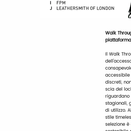
Walk Throug
piattaforma 
Il Walk Thr
dell'accesso
consapevole
accessibile 
discreti, n
scia del lo
riguardano i
stagionali,
di utilizzo.
stile timel
selezione è