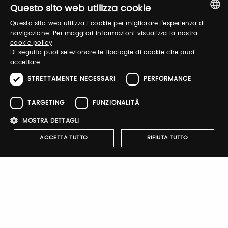
Login
Questo sito web utilizza cookie
Questo sito web utilizza i cookie per migliorare l'esperienza di
ITALIAN
Accedi per gestire il tuo profilo, ottenere i tuoi
navigazione. Per maggiori informazioni visualizza la nostra
cookie policy
biglietti ed organizzare la tua visita.
ENGLISH
Di seguito puoi selezionare le tipologie di cookie che puoi
accettare:
STRETTAMENTE NECESSARI
PERFORMANCE
Email / username
TARGETING
FUNZIONALITÀ
MOSTRA DETTAGLI
Password
ACCETTA TUTTO
RIFIUTA TUTTO
Recupera password
Strettamente necessari
Performance
Targeting
Funzionalità
I cookie strettamente necessari consentono le funzionalità principali
del sito web come l'accesso dell'utente e la gestione dell'account. Il