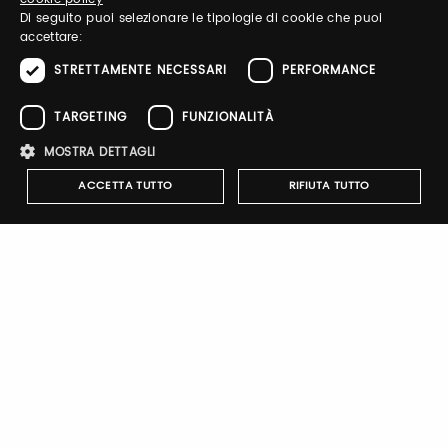
ENGLISH
Di seguito puoi selezionare le tipologie di cookie che puoi
accettare:
STRETTAMENTE NECESSARI
PERFORMANCE
Password
TARGETING
FUNZIONALITÀ
MOSTRA DETTAGLI
Recupera password
ACCETTA TUTTO
RIFIUTA TUTTO
Strettamente necessari
Performance
Targeting
Funzionalità
Registrati
I cookie strettamente necessari consentono le funzionalità principali
del sito web come l'accesso dell'utente e la gestione dell'account. Il
sito web non può essere utilizzato correttamente senza i cookie
strettamente necessari.
Nome
Provider
/
Dominio
Scadenza
Descrizione
pittiauthenticator
.pttimmagine
1 anno
Cookie di