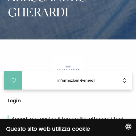
GHERARDI
Informazioni Generali
Login
Accedi per gestire il tuo profilo, ottenere i tuoi
biglietti ed organizzare la tua visita.
Questo sito web utilizza cookie