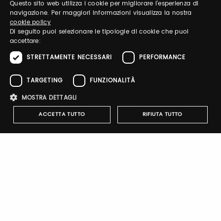
Questo sito web utilizza i cookie per migliorare l'esperienza di
ITALIAN
navigazione. Per maggiori informazioni visualizza la nostra
Email / username
cookie policy
ENGLISH
Di seguito puoi selezionare le tipologie di cookie che puoi
accettare:
STRETTAMENTE NECESSARI
PERFORMANCE
Password
TARGETING
FUNZIONALITÀ
MOSTRA DETTAGLI
Recupera password
ACCETTA TUTTO
RIFIUTA TUTTO
Strettamente necessari
Performance
Targeting
Funzionalità
Registrati
I cookie strettamente necessari consentono le funzionalità principali
del sito web come l'accesso dell'utente e la gestione dell'account. Il
sito web non può essere utilizzato correttamente senza i cookie
strettamente necessari.