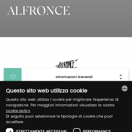
ALFRONCE
Informazioni Generali
Questo sito web utilizza cookie
Login
Questo sito web utilizza i cookie per migliorare l'esperienza di
ITALIAN
navigazione. Per maggiori informazioni visualizza la nostra
cookie policy
Accedi per gestire il tuo profilo, ottenere i tuoi
ENGLISH
Di seguito puoi selezionare le tipologie di cookie che puoi
biglietti ed organizzare la tua visita.
accettare:
STRETTAMENTE NECESSARI
PERFORMANCE