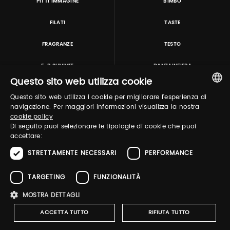
PITTI IMMAGINE
BIMBO
FILATI
TASTE
FRAGRANZE
TESTO
E-P SUMMIT
DANZAINFIERA
Questo sito web utilizza cookie
Questo sito web utilizza i cookie per migliorare l'esperienza di
TUTORING & CONSULTING
ITALIAN
navigazione. Per maggiori informazioni visualizza la nostra
cookie policy
ENGLISH
Di seguito puoi selezionare le tipologie di cookie che puoi
accettare:
STRETTAMENTE NECESSARI
PERFORMANCE
TARGETING
FUNZIONALITÀ
MOSTRA DETTAGLI
Pitti Immagine S.r.l. P.I./CF 03443240480 Capitale sociale 648.457 € N° iscriz. Reg.
imprese Firenze REA FI-363274 ·
Privacy Policy
·
Whistleblowing
·
Cookies
ACCETTA TUTTO
RIFIUTA TUTTO
Policy
-
Dichiarazione di accessibilità