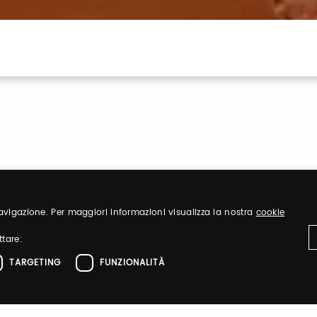
 navigazione. Per maggiori informazioni visualizza la nostra
cookie
Sign up
ttare:
TARGETING
FUNZIONALITÀ
nd organize
Register to visit ou