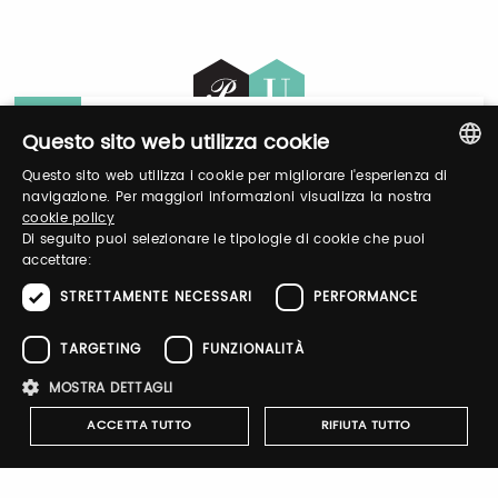
General Information
Questo sito web utilizza cookie
Questo sito web utilizza i cookie per migliorare l'esperienza di
ITALIAN
navigazione. Per maggiori informazioni visualizza la nostra
Login
cookie policy
ENGLISH
Di seguito puoi selezionare le tipologie di cookie che puoi
accettare:
Log in to manage your profile, obtain tickets
and organize your visit to our fairs.
STRETTAMENTE NECESSARI
PERFORMANCE
TARGETING
FUNZIONALITÀ
Email / username
MOSTRA DETTAGLI
ACCETTA TUTTO
RIFIUTA TUTTO
Password