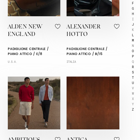
F
G
H
I
J
ALDEN NEW
ALEXANDER
K
ENGLAND
HOTTO
L
M
N
PADIGLIONE CENTRALE /
PADIGLIONE CENTRALE /
O
PIANO ATTICO / E/8
PIANO ATTICO / B/15
P
Q
U.S.A.
ITALIA
R
S
T
U
V
W
X
Y
Z