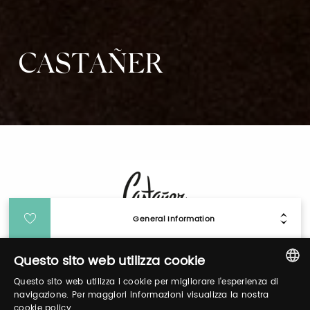
CASTAÑER
General Information
Questo sito web utilizza cookie
Login
Questo sito web utilizza i cookie per migliorare l'esperienza di
ITALIAN
navigazione. Per maggiori informazioni visualizza la nostra
Log in to manage your profile, obtain tickets
cookie policy