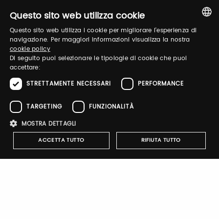
Questo sito web utilizza cookie
Questo sito web utilizza i cookie per migliorare l'esperienza di
Forgot password?
ITALIAN
navigazione. Per maggiori informazioni visualizza la nostra
cookie policy
ENGLISH
Di seguito puoi selezionare le tipologie di cookie che puoi
accettare:
STRETTAMENTE NECESSARI
PERFORMANCE
TARGETING
FUNZIONALITÀ
Sign up
MOSTRA DETTAGLI
ACCETTA TUTTO
RIFIUTA TUTTO
Brand Profile
Strettamente necessari
Performance
Targeting
Funzionalità
Classic Legend Motors is a premium menswear brand inspired
by the heritage of motorsport culture and vintage racing
I cookie strettamente necessari consentono le funzionalità principali
lifestyle. Through leather jackets, sneakers, ready-to-wear and