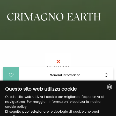
CRIMAGNO EARTH
General Information
Questo sito web utilizza cookie
Login
Questo sito web utilizza i cookie per migliorare l'esperienza di
ITALIAN
navigazione. Per maggiori informazioni visualizza la nostra
cookie policy
Log in to manage your profile, obtain tickets
ENGLISH
Di seguito puoi selezionare le tipologie di cookie che puoi
and organize your visit to our fairs.