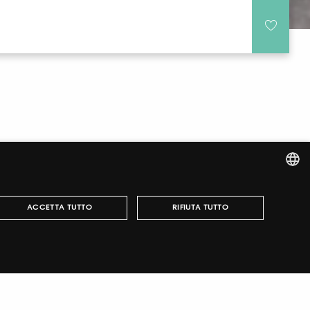
ITALIAN
ACCETTA TUTTO
RIFIUTA TUTTO
ENGLISH
r fairs, obtain your tickets and organize your visit.