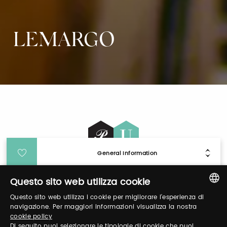
LEMARGO
General Information
Questo sito web utilizza cookie
Login
Questo sito web utilizza i cookie per migliorare l'esperienza di
ITALIAN
navigazione. Per maggiori informazioni visualizza la nostra
Log in to manage your profile, obtain tickets
cookie policy
ENGLISH
Di seguito puoi selezionare le tipologie di cookie che puoi