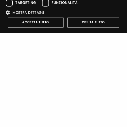
Email / username
TARGETING
FUNZIONALITÀ
MOSTRA DETTAGLI
ACCETTA TUTTO
RIFIUTA TUTTO
Password
Strettamente necessari
Performance
Targeting
Forgot password?
Funzionalità
I cookie strettamente necessari consentono le funzionalità principali
del sito web come l'accesso dell'utente e la gestione dell'account. Il
sito web non può essere utilizzato correttamente senza i cookie
strettamente necessari.
Nome
Provider
/
Dominio
Scadenza
Descrizione
Sign up
pittiauthenticator
.pttimmagine
1 anno
Cookie di
autenticazi
mypitti_id
.pittimmagine.com
1
Cookie di
secondo
autenticazi
wdgt
.pittimmagine.com
1 ora
Cookie di
autenticazi