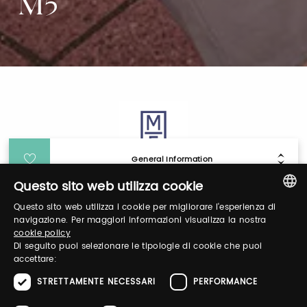
M5
General Information
Questo sito web utilizza cookie
Login
Questo sito web utilizza i cookie per migliorare l'esperienza di
ITALIAN
navigazione. Per maggiori informazioni visualizza la nostra
cookie policy
ENGLISH
Log in to manage your profile, obtain tickets
Di seguito puoi selezionare le tipologie di cookie che puoi
accettare:
and organize your visit to our fairs.
STRETTAMENTE NECESSARI
PERFORMANCE