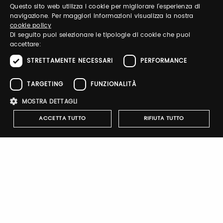
Questo sito web utilizza i cookie per migliorare l'esperienza di
ITALIAN
navigazione. Per maggiori informazioni visualizza la nostra
Password
cookie policy
ENGLISH
Di seguito puoi selezionare le tipologie di cookie che puoi
accettare:
Forgot password?
STRETTAMENTE NECESSARI
PERFORMANCE
TARGETING
FUNZIONALITÀ
MOSTRA DETTAGLI
ACCETTA TUTTO
RIFIUTA TUTTO
Sign up
Strettamente necessari
Performance
Targeting
Funzionalità
I cookie strettamente necessari consentono le funzionalità principali
del sito web come l'accesso dell'utente e la gestione dell'account. Il
Notify-me
sito web non può essere utilizzato correttamente senza i cookie
strettamente necessari.
By switching the button you will receive an email when the