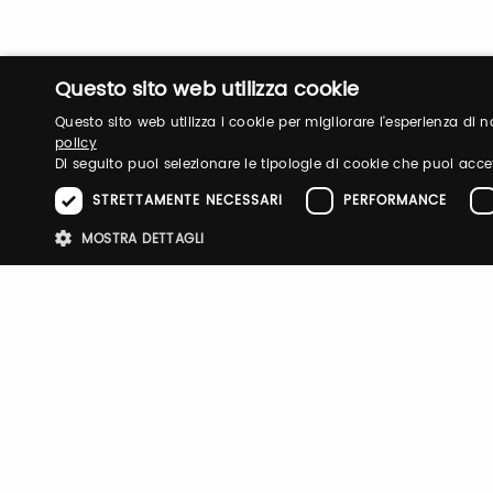
Questo sito web utilizza cookie
Questo sito web utilizza i cookie per migliorare l'esperienza di
policy
Di seguito puoi selezionare le tipologie di cookie che puoi acce
STRETTAMENTE NECESSARI
PERFORMANCE
Login
MOSTRA DETTAGLI
Log in to manage your profile, obtain tickets a
Stre
your visit to our fairs.
I cookie strettamente necessari consentono le funzionalità principali d
strettamente necessari.
Email / username
Password
Nome
Provider
/
Dominio
Scadenza
Descri
pittiauthenticator
.pttimmagine
1 anno
Cookie
mypitti_id
.pittimmagine.com
1
Cookie
secondo