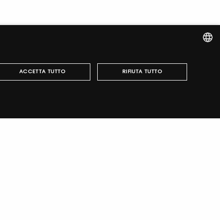
ITALIAN
ACCETTA TUTTO
RIFIUTA TUTTO
ENGLISH
r fairs, obtain your tickets and organize your visit.
può essere utilizzato correttamente senza i cookie