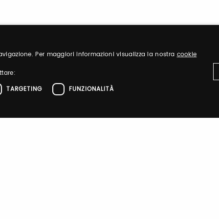
 navigazione. Per maggiori informazioni visualizza la nostra
cookie
ttare:
TARGETING
FUNZIONALITÀ
Sign up
nd organize
Register to visit ou
ttamente necessari
Performance
Targeting
Funzionalità
el sito web come l'accesso dell'utente e la gestione dell'account. Il sito web non 
Sign up
zione
 di autenticazione
 di autenticazione
Forgot password?