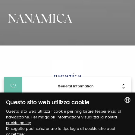
NANAMICA
General Information
Questo sito web utilizza cookie
Login
Questo sito web utilizza i cookie per migliorare l'esperienza di
ITALIAN
navigazione. Per maggiori informazioni visualizza la nostra
cookie policy
Log in to manage your profile, obtain tickets
ENGLISH
Di seguito puoi selezionare le tipologie di cookie che puoi
and organize your visit to our fairs.
accettare: