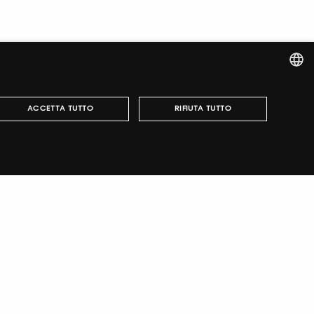
ITALIAN
ACCETTA TUTTO
RIFIUTA TUTTO
ENGLISH
r fairs, obtain your tickets and organize your visit.
può essere utilizzato correttamente senza i cookie