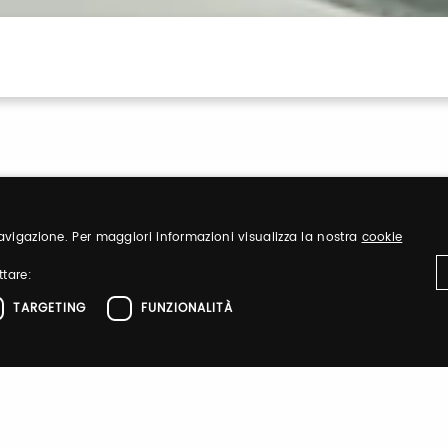
 navigazione. Per maggiori informazioni visualizza la nostra
cookie
ttare:
Sign up
TARGETING
FUNZIONALITÀ
nd organize
Register to visit ou
ttamente necessari
Performance
Targeting
Funzionalità