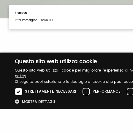
EDITION
Pitti Immagine Uomo 110
Questo sito web utilizza cookie
Questo sito web utilizza i cookie per migliorare l'esperienza di
policy
Di seguito puoi selezionare le tipologie di cookie che puoi acce
Login
STRETTAMENTE NECESSARI
PERFORMANCE
MOSTRA DETTAGLI
Log in to manage your profile, obtain tickets a
your visit to our fairs.
Stre