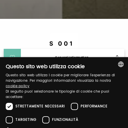
General Information
Questo sito web utilizza cookie
Questo sito web utilizza i cookie per migliorare l'esperienza di
Login
ITALIAN
navigazione. Per maggiori informazioni visualizza la nostra
cookie policy
ENGLISH
Di seguito puoi selezionare le tipologie di cookie che puoi
Log in to manage your profile, obtain tickets
accettare:
and organize your visit to our fairs.
STRETTAMENTE NECESSARI
PERFORMANCE
TARGETING
FUNZIONALITÀ
Email / username