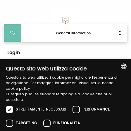
General Information
Login
Questo sito web utilizza cookie
Log in to manage your profile, obtain tickets
and organize your visit to our fairs.
Questo sito web utilizza i cookie per migliorare l'esperienza di
ITALIAN
navigazione. Per maggiori informazioni visualizza la nostra
cookie policy
ENGLISH
Di seguito puoi selezionare le tipologie di cookie che puoi
Email / username
accettare:
STRETTAMENTE NECESSARI
PERFORMANCE
TARGETING
FUNZIONALITÀ
Password