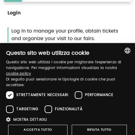
Login
Log in to manage your profile, obtain tickets
and organize your visit to our fairs.
Questo sito web utilizza cookie
Email / username
Questo sito web utilizza i cookie per migliorare l'esperienza di
ITALIAN
navigazione. Per maggiori informazioni visualizza la nostra
cookie policy
ENGLISH
Di seguito puoi selezionare le tipologie di cookie che puoi
accettare:
Password
STRETTAMENTE NECESSARI
PERFORMANCE
TARGETING
FUNZIONALITÀ
Forgot password?
MOSTRA DETTAGLI
ACCETTA TUTTO
RIFIUTA TUTTO