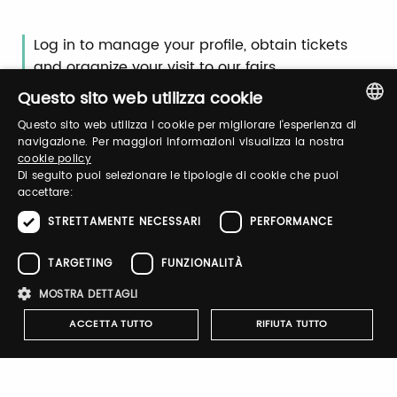
Log in to manage your profile, obtain tickets
and organize your visit to our fairs.
Questo sito web utilizza cookie
Questo sito web utilizza i cookie per migliorare l'esperienza di
Email / username
ITALIAN
navigazione. Per maggiori informazioni visualizza la nostra
cookie policy
ENGLISH
Di seguito puoi selezionare le tipologie di cookie che puoi
accettare:
Password
STRETTAMENTE NECESSARI
PERFORMANCE
TARGETING
FUNZIONALITÀ
Forgot password?
MOSTRA DETTAGLI
ACCETTA TUTTO
RIFIUTA TUTTO
Strettamente necessari
Performance
Targeting