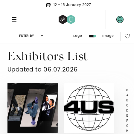
12 - 15 January 2027
Logo
Image
FILTER BY
Exhibitors List
Updated to 06.07.2026
0
A
B
C
D
E
F
G
H