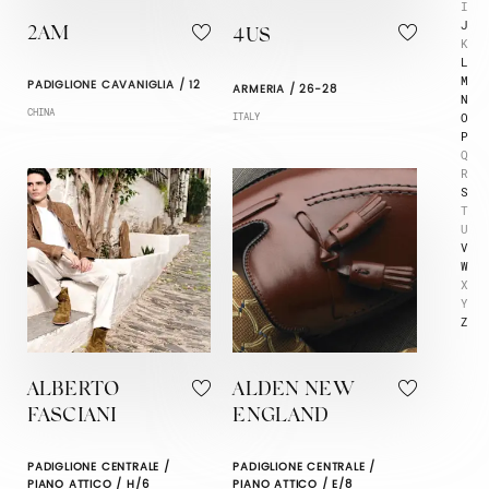
I
J
2AM
4US
K
L
M
PADIGLIONE CAVANIGLIA / 12
ARMERIA / 26-28
N
CHINA
O
ITALY
P
Q
R
S
T
U
V
W
X
Y
Z
ALBERTO
ALDEN NEW
FASCIANI
ENGLAND
PADIGLIONE CENTRALE /
PADIGLIONE CENTRALE /
PIANO ATTICO / H/6
PIANO ATTICO / E/8