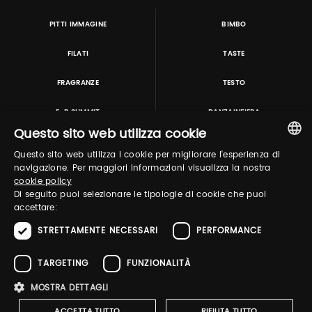
PITTI IMMAGINE
BIMBO
FILATI
TASTE
FRAGRANZE
TESTO
E-P SUMMIT
DANZAINFIERA
Questo sito web utilizza cookie
Questo sito web utilizza i cookie per migliorare l'esperienza di
TUTORING & CONSULTING
ITALIAN
navigazione. Per maggiori informazioni visualizza la nostra
cookie policy
ENGLISH
Di seguito puoi selezionare le tipologie di cookie che puoi
accettare:
STRETTAMENTE NECESSARI
PERFORMANCE
TARGETING
FUNZIONALITÀ
MOSTRA DETTAGLI
Pitti Immagine S.r.l. P.I./CF 03443240480 Capitale sociale 648.457 € N° iscriz. Reg.
imprese Firenze REA FI-363274 ·
Privacy Policy
·
Whistleblowing
·
Cookies Policy
ACCETTA TUTTO
RIFIUTA TUTTO