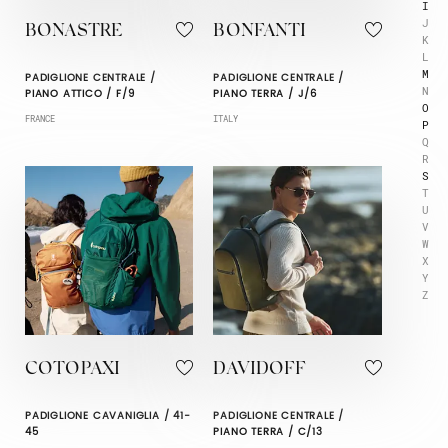
I
J
BONASTRE
BONFANTI
K
L
M
PADIGLIONE CENTRALE /
PADIGLIONE CENTRALE /
N
PIANO ATTICO / F/9
PIANO TERRA / J/6
O
FRANCE
ITALY
P
Q
R
S
T
U
V
W
X
Y
Z
COTOPAXI
DAVIDOFF
PADIGLIONE CAVANIGLIA / 41-
PADIGLIONE CENTRALE /
45
PIANO TERRA / C/13