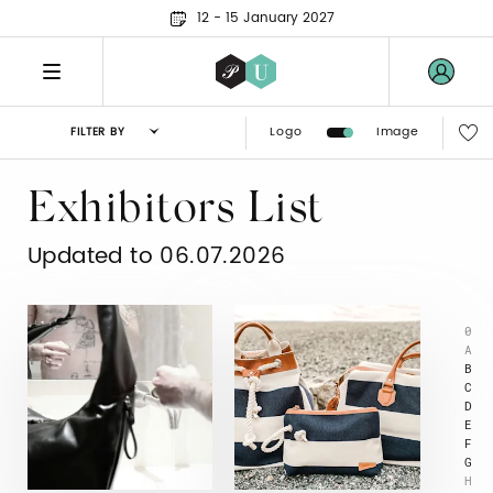
12 - 15 January 2027
Logo
Image
FILTER BY
Exhibitors List
Updated to 06.07.2026
0
A
B
C
D
E
F
G
H