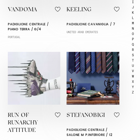
I
J
VANDOMA
KEELING
K
L
M
PADIGLIONE CENTRALE /
PADIGLIONE CAVANIGLIA / 7
N
PIANO TERRA / G/4
UNITED ARAB EMIRATES
O
PORTUGAL
P
Q
R
S
T
U
V
W
X
Y
Z
RUN OF
STEFANOBIGI
RUNARCHY
PADIGLIONE CENTRALE /
ATTITUDE
SALONE M P.INFERIORE / 12