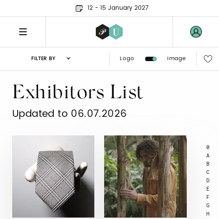
12 - 15 January 2027
Logo
Image
FILTER BY
Exhibitors List
Updated to 06.07.2026
0
A
B
C
D
E
F
G
H