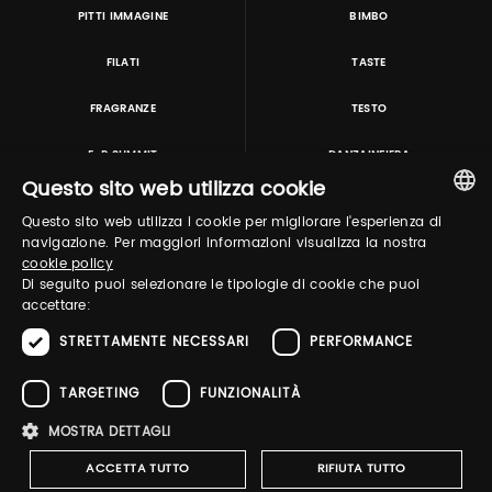
PITTI IMMAGINE
BIMBO
FILATI
TASTE
FRAGRANZE
TESTO
E-P SUMMIT
DANZAINFIERA
Questo sito web utilizza cookie
Questo sito web utilizza i cookie per migliorare l'esperienza di
TUTORING & CONSULTING
ITALIAN
navigazione. Per maggiori informazioni visualizza la nostra
cookie policy
ENGLISH
Di seguito puoi selezionare le tipologie di cookie che puoi
accettare:
STRETTAMENTE NECESSARI
PERFORMANCE
TARGETING
FUNZIONALITÀ
MOSTRA DETTAGLI
Pitti Immagine S.r.l. P.I./CF 03443240480 Capitale sociale 648.457 € N° iscriz. Reg.
imprese Firenze REA FI-363274 ·
Privacy Policy
·
Whistleblowing
·
Cookies Policy
ACCETTA TUTTO
RIFIUTA TUTTO
·
Accessibility Statement