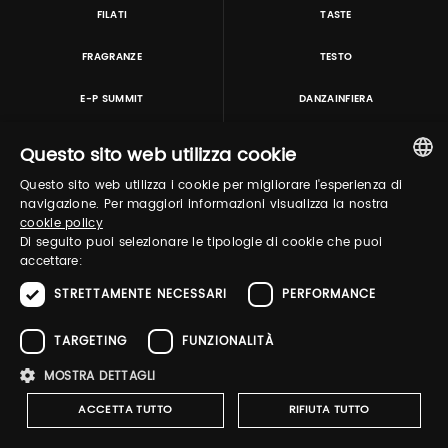
FILATI
TASTE
FRAGRANZE
TESTO
E-P SUMMIT
DANZAINFIERA
Questo sito web utilizza cookie
TUTORING & CONSULTING
Questo sito web utilizza i cookie per migliorare l'esperienza di
ITALIAN
navigazione. Per maggiori informazioni visualizza la nostra
cookie policy
ENGLISH
Di seguito puoi selezionare le tipologie di cookie che puoi
accettare:
STRETTAMENTE NECESSARI
PERFORMANCE
TARGETING
FUNZIONALITÀ
Pitti Immagine S.r.l. P.I./CF 03443240480 Capitale sociale 648.457 € N° iscriz. Reg.
MOSTRA DETTAGLI
imprese Firenze REA FI-363274 ·
Privacy Policy
·
Whistleblowing
·
Cookies Policy
·
Accessibility Statement
ACCETTA TUTTO
RIFIUTA TUTTO