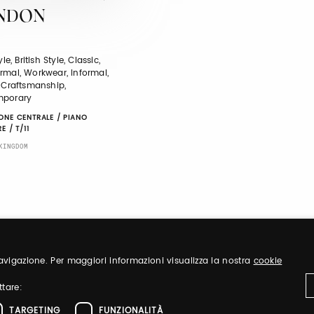
NDON
yle, British Style, Classic,
rmal, Workwear, Informal,
 Craftsmanship,
mporary
ONE CENTRALE / PIANO
E / T/11
KINGDOM
 navigazione. Per maggiori informazioni visualizza la nostra
cookie
ttare:
TARGETING
FUNZIONALITÀ