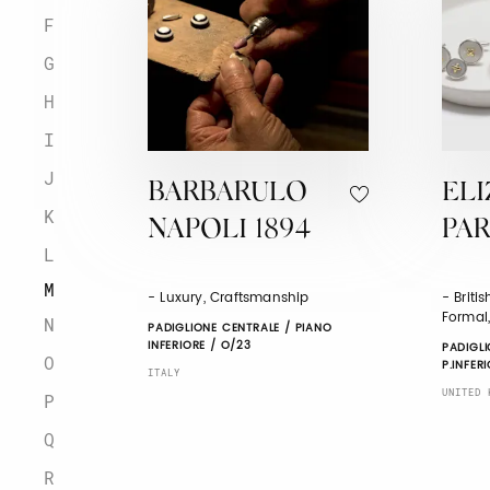
F
G
H
I
J
BARBARULO
EL
K
NAPOLI 1894
PA
L
M
- Luxury, Craftsmanship
- Briti
Formal
N
PADIGLIONE CENTRALE / PIANO
INFERIORE / O/23
PADIGL
O
P.INFER
ITALY
UNITED 
P
Q
R