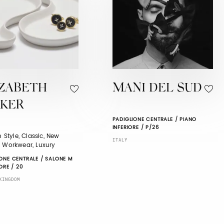
IZABETH
MANI DEL SUD
RKER
PADIGLIONE CENTRALE / PIANO
INFERIORE / P/26
sh Style, Classic, New
ITALY
, Workwear, Luxury
IONE CENTRALE / SALONE M
IORE / 20
KINGDOM