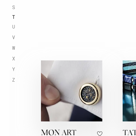
S
T
U
V
W
X
Y
Z
MON ART
TA