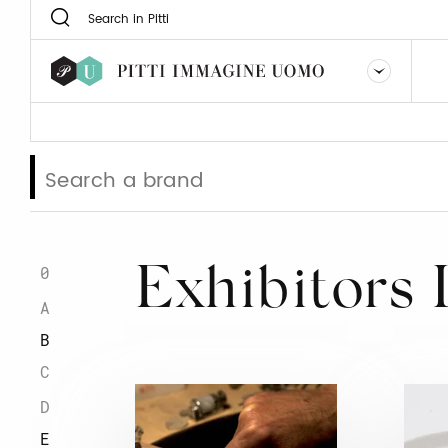
0
Exhibitors 
A
B
C
D
E