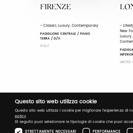
FIRENZE
LO
- Classic, Luxury, Contemporary
- Lifest
New Fo
PADIGLIONE CENTRALE / PIANO
Luxury,
TERRA / D/11
Conte
ITALY
PADIGLI
INFERIOR
UNITED 
Questo sito web utilizza cookie
Questo sito web utilizza i cookie per migliorare l'esperienza di
policy
Di seguito puoi selezionare le tipologie di cookie che puoi acce
STRETTAMENTE NECESSARI
PERFORMANCE