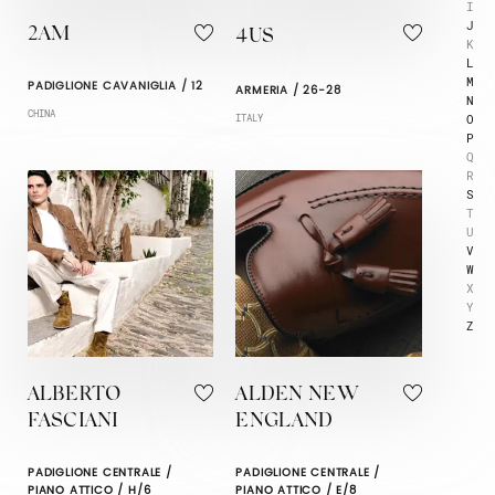
I
J
2AM
4US
K
L
M
PADIGLIONE CAVANIGLIA / 12
ARMERIA / 26-28
N
CHINA
O
ITALY
P
Q
R
S
T
U
V
W
X
Y
Z
ALBERTO
ALDEN NEW
FASCIANI
ENGLAND
PADIGLIONE CENTRALE /
PADIGLIONE CENTRALE /
PIANO ATTICO / H/6
PIANO ATTICO / E/8