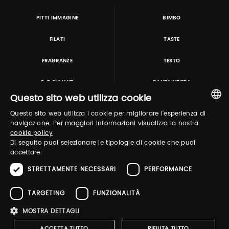
PITTI IMMAGINE
BIMBO
FILATI
TASTE
FRAGRANZE
TESTO
E-P SUMMIT
DANZAINFIERA
Questo sito web utilizza cookie
Questo sito web utilizza i cookie per migliorare l'esperienza di
TUTORING & CONSULTING
ITALIAN
navigazione. Per maggiori informazioni visualizza la nostra
cookie policy
ENGLISH
Di seguito puoi selezionare le tipologie di cookie che puoi
accettare:
STRETTAMENTE NECESSARI
PERFORMANCE
TARGETING
FUNZIONALITÀ
MOSTRA DETTAGLI
Pitti Immagine S.r.l. P.I./CF 03443240480 Capitale sociale 648.457 € N° iscriz. Reg.
imprese Firenze REA FI-363274 ·
Privacy Policy
·
Whistleblowing
·
Cookies Policy
ACCETTA TUTTO
RIFIUTA TUTTO