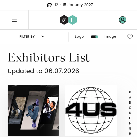
12 - 15 January 2027
Logo
Image
FILTER BY
Exhibitors List
Updated to 06.07.2026
0
A
B
C
D
E
F
G
H