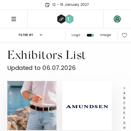
12 - 15 January 2027
Logo
Image
FILTER BY
Exhibitors List
Updated to 06.07.2026
0
A
B
C
D
E
F
G
H