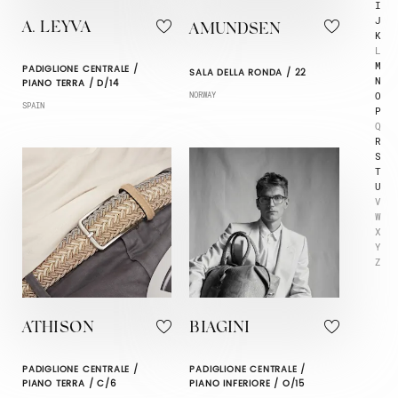
I
J
A. LEYVA
AMUNDSEN
K
L
M
PADIGLIONE CENTRALE /
SALA DELLA RONDA / 22
N
PIANO TERRA / D/14
O
NORWAY
SPAIN
P
Q
R
S
T
U
V
W
X
Y
Z
ATHISON
BIAGINI
PADIGLIONE CENTRALE /
PADIGLIONE CENTRALE /
PIANO TERRA / C/6
PIANO INFERIORE / O/15