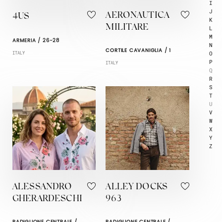
I
J
AERONAUTICA
4US
K
MILITARE
L
M
ARMERIA / 26-28
N
CORTILE CAVANIGLIA / 1
O
ITALY
P
ITALY
Q
R
S
T
U
V
W
X
Y
Z
ALESSANDRO
ALLEY DOCKS
GHERARDESCHI
963
PADIGLIONE CENTRALE /
PADIGLIONE CENTRALE /