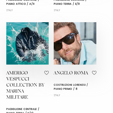
PIANO ATTICO / A/11
PIANO TERRA / E/9
ITALY
ITALY
AMERIGO
ANGELO ROMA
VESPUCCI
COSTRUZIONI LORENESI /
COLLECTION BY
PIANO PRIMO / 8
MARINA
ITALY
MILITARE
PADIGLIONE CENTRALE /