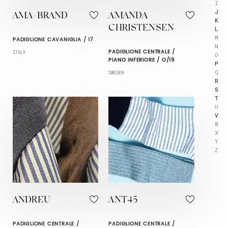
I
J
AMA-BRAND
AMANDA
K
CHRISTENSEN
L
M
PADIGLIONE CAVANIGLIA / 17
N
PADIGLIONE CENTRALE /
ITALY
O
PIANO INFERIORE / O/19
P
Q
SWEDEN
R
S
T
U
V
W
X
Y
Z
ANDREU
ANT45
PADIGLIONE CENTRALE /
PADIGLIONE CENTRALE /