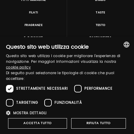
PITTI IMMAGINE
BIMBO
FILATI
TASTE
FRAGRANZE
TESTO
E-P SUMMIT
DANZAINFIERA
Questo sito web utilizza cookie
Questo sito web utilizza i cookie per migliorare l'esperienza di
TUTORING & CONSULTING
ITALIAN
navigazione. Per maggiori informazioni visualizza la nostra
cookie policy
ENGLISH
Di seguito puoi selezionare le tipologie di cookie che puoi
accettare:
STRETTAMENTE NECESSARI
PERFORMANCE
TARGETING
FUNZIONALITÀ
MOSTRA DETTAGLI
Pitti Immagine S.r.l. P.I./CF 03443240480 Capitale sociale 648.457 € N° iscriz. Reg.
imprese Firenze REA FI-363274 ·
Privacy Policy
·
Whistleblowing
·
Cookies Policy
ACCETTA TUTTO
RIFIUTA TUTTO
·
Accessibility Statement