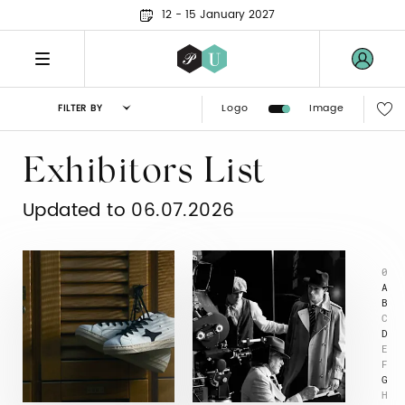
12 - 15 January 2027
Logo
Image
FILTER BY
Exhibitors List
Updated to 06.07.2026
0
A
B
C
D
E
F
G
H