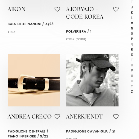
I
J
AIKON
AJOBYAJO -
K
CODE KOREA
L
M
SALA DELLE NAZIONI / A/23
N
POLVERIERA / 1
ITALY
O
P
KOREA (SOUTH)
Q
R
S
T
U
V
W
X
Y
Z
ANDREA GRECO
ANERKJENDT
PADIGLIONE CENTRALE /
PADIGLIONE CAVANIGLIA / 21
PIANO INFERIORE / S/22