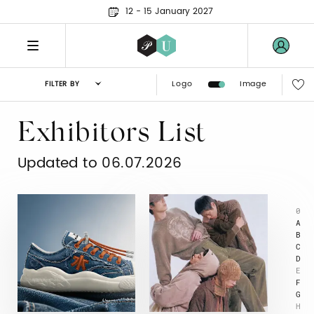
12 - 15 January 2027
Logo
Image
FILTER BY
Exhibitors List
Updated to 06.07.2026
0
A
B
C
D
E
F
G
H