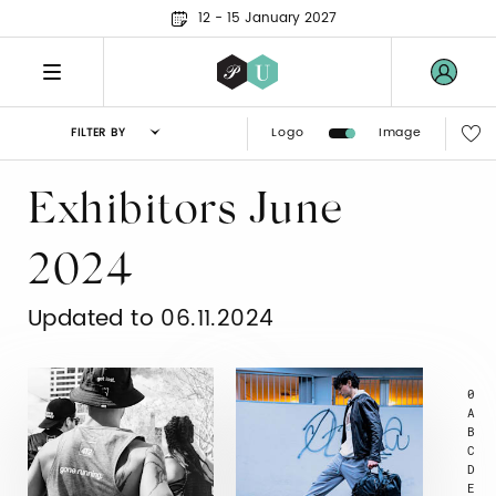
12 - 15 January 2027
Logo
Image
FILTER BY
Exhibitors June
2024
Updated to 06.11.2024
0
A
B
C
D
E