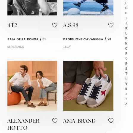
F
G
H
I
J
4T2
A.S.98
K
L
M
SALA DELLA RONDA / 31
PADIGLIONE CAVANIGLIA / 23
N
NETHERLANDS
ITALY
O
P
Q
R
S
T
U
V
W
X
Y
Z
ALEXANDER
AMA-BRAND
HOTTO