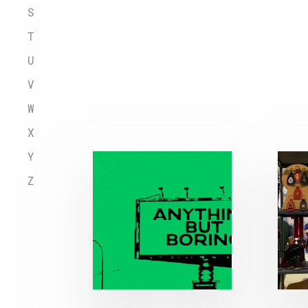
S
T
U
V
W
X
Y
Z