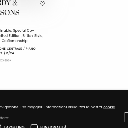
RDY &
RSONS
inable, Special Co-
ited Edition, British Style,
c, Craftsmanship
ONE CENTRALE / PIANO
RE / P/24
KINGDOM
 navigazione. Per maggiori informazioni visualizza la nostra
cookie
ttare:
TARGETING
FUNZIONALITÀ