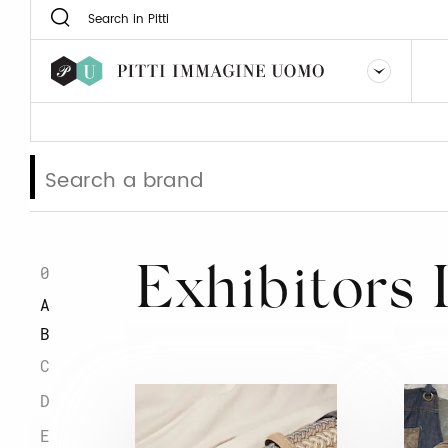
0
Exhibitors 
A
B
C
D
E