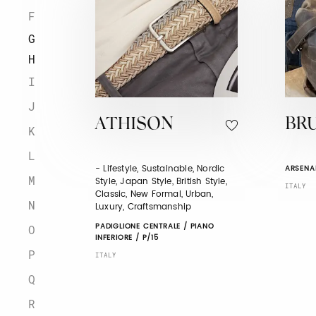
F
G
H
I
J
ATHISON
BR
K
L
- Lifestyle, Sustainable, Nordic
ARSENAL
M
Style, Japan Style, British Style,
ITALY
Classic, New Formal, Urban,
N
Luxury, Craftsmanship
PADIGLIONE CENTRALE / PIANO
O
INFERIORE / P/15
P
ITALY
Q
R