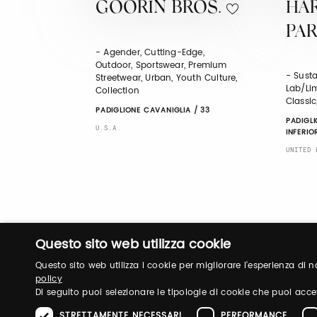
GOORIN BROS.
HA
PA
- Agender, Cutting-Edge,
Outdoor, Sportswear, Premium
- Susta
Streetwear, Urban, Youth Culture,
Lab/Lim
Collection
Classi
PADIGLIONE CAVANIGLIA / 33
PADIGLI
U.S.A.
INFERIO
UNITED 
Questo sito web utilizza cookie
Questo sito web utilizza i cookie per migliorare l'esperienza di
policy
Di seguito puoi selezionare le tipologie di cookie che puoi acce
STRETTAMENTE NECESSARI
PERFORMANCE